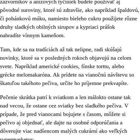
zázvorníkov a anízových tyčiniek budete používať aj
pôvodné suroviny, ktoré sú zdravšie, ako napríklad špaldovú,
či pohánkovú múku, namiesto bieleho cukru použijete rôzne
druhy sladkých obilných sirupov a kypriaci prášok
nahradíte vínnym kameňom.
Tam, kde sa na tradíciách až tak nelipne, radi skúšajú
novinky, ktoré sa v posledných rokoch objavujú na celom
svete. Napríklad americké cookies, fínske torttu, alebo
grécke melomakaróna. Ak prídete na vianočnú návštevu so
škatuľou takéhoto pečiva, určite ho príjemne prekvapíte.
Pečenie skrátka patrí k sviatkom a len málokto ostane tak
nad vecou, že ostane cez sviatky bez sladkého pečiva. V
prípade, že pred vianocami bojujete s časom, môžete si
pečivo aj objednať, ale dajte na osobné odporúčania a
dôverujte viac nadšencom malých cukrární ako veľkých
supermarketov.