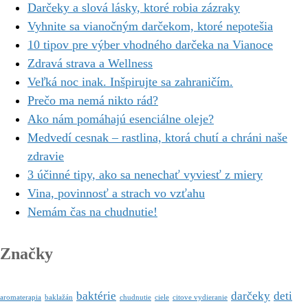
Darčeky a slová lásky, ktoré robia zázraky
Vyhnite sa vianočným darčekom, ktoré nepotešia
10 tipov pre výber vhodného darčeka na Vianoce
Zdravá strava a Wellness
Veľká noc inak. Inšpirujte sa zahraničím.
Prečo ma nemá nikto rád?
Ako nám pomáhajú esenciálne oleje?
Medvedí cesnak – rastlina, ktorá chutí a chráni naše
zdravie
3 účinné tipy, ako sa nenechať vyviesť z miery
Vina, povinnosť a strach vo vzťahu
Nemám čas na chudnutie!
Značky
baktérie
darčeky
deti
aromaterapia
baklažán
chudnutie
ciele
citove vydieranie