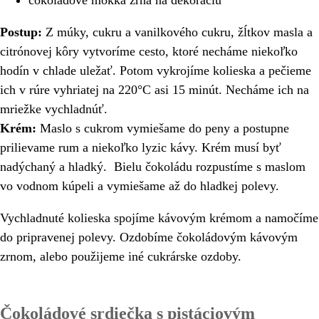
čokoládové mokka zrna na dekoráciu
Postup:
Z múky, cukru a vanilkového cukru, žĺtkov masla a
citrónovej kôry vytvoríme cesto, ktoré necháme niekoľko
hodín v chlade uležať. Potom vykrojíme kolieska a pečieme
ich v rúre vyhriatej na 220°C asi 15 minút. Necháme ich na
mriežke vychladnúť.
Krém:
Maslo s cukrom vymiešame do peny a postupne
prilievame rum a niekoľko lyzic kávy. Krém musí byť
nadýchaný a hladký. Bielu čokoládu rozpustíme s maslom
vo vodnom kúpeli a vymiešame až do hladkej polevy.
Vychladnuté kolieska spojíme kávovým krémom a namočíme
do pripravenej polevy. Ozdobíme čokoládovým kávovým
zrnom, alebo použijeme iné cukrárske ozdoby.
Čokoládové srdiečka s pistáciovým