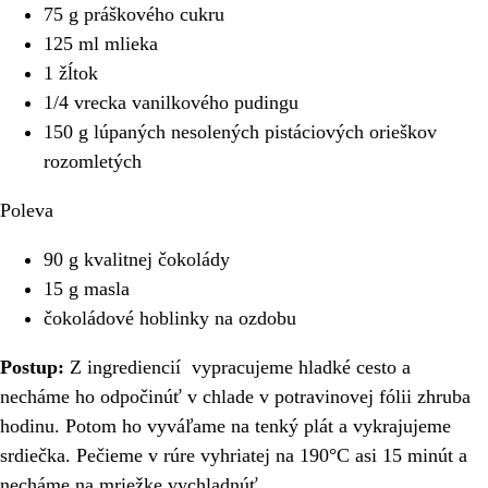
75 g práškového cukru
125 ml mlieka
1 žĺtok
1/4 vrecka vanilkového pudingu
150 g lúpaných nesolených pistáciových orieškov
rozomletých
Poleva
90 g kvalitnej čokolády
15 g masla
čokoládové hoblinky na ozdobu
Postup:
Z ingrediencií vypracujeme hladké cesto a
necháme ho odpočinúť v chlade v potravinovej fólii zhruba
hodinu. Potom ho vyváľame na tenký plát a vykrajujeme
srdiečka. Pečieme v rúre vyhriatej na 190°C asi 15 minút a
necháme na mriežke vychladnúť.