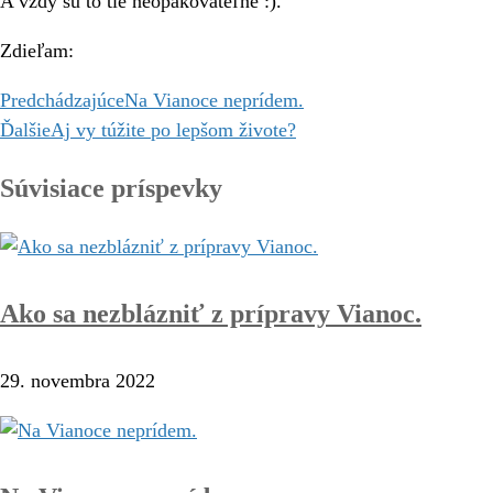
A vždy sú to tie neopakovateľné :).
Zdieľam:
Predchádzajúce
Na Vianoce neprídem.
Ďalšie
Aj vy túžite po lepšom živote?
Súvisiace príspevky
Ako sa nezblázniť z prípravy Vianoc.
29. novembra 2022