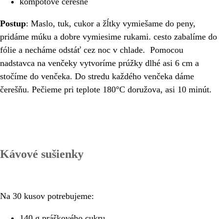
kompótové čerešne
Postup
: Maslo, tuk, cukor a žĺtky vymiešame do peny,
pridáme múku a dobre vymiesime rukami. cesto zabalíme do
fólie a necháme odstáť cez noc v chlade. Pomocou
nadstavca na venčeky vytvoríme prúžky dlhé asi 6 cm a
stočíme do venčeka. Do stredu každého venčeka dáme
čerešňu. Pečieme pri teplote 180°C doružova, asi 10 minút.
Kávové sušienky
Na 30 kusov potrebujeme:
140 g práškového cukru