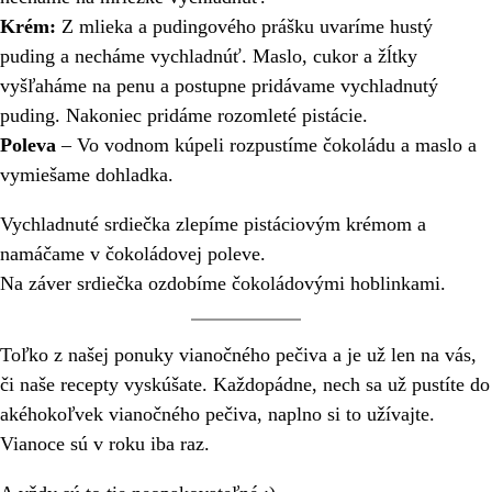
Krém:
Z mlieka a pudingového prášku uvaríme hustý
puding a necháme vychladnúť. Maslo, cukor a žĺtky
vyšľaháme na penu a postupne pridávame vychladnutý
puding. Nakoniec pridáme rozomleté pistácie.
Poleva
– Vo vodnom kúpeli rozpustíme čokoládu a maslo a
vymiešame dohladka.
Vychladnuté srdiečka zlepíme pistáciovým krémom a
namáčame v čokoládovej poleve.
Na záver srdiečka ozdobíme čokoládovými hoblinkami.
Toľko z našej ponuky vianočného pečiva a je už len na vás,
či naše recepty vyskúšate. Každopádne, nech sa už pustíte do
akéhokoľvek vianočného pečiva, naplno si to užívajte.
Vianoce sú v roku iba raz.