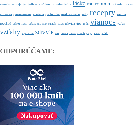
láska
mikrobiota
esencialne oleje
jar
jedinečnosť
kompromisy
kríza
mlčanie
mrkva
recepty
polievka
porozumenie
priatelia
probiotiká
prokrastinacia
rady
rodina
vianoce
rozchod
schopnosti
sebavedomie
strach
stres
tekvica
tipy
tofu
vzťah
vzťahy
zdravie
výchova
čas
črevá
žena
životnýštýl
životpo50
ODPORÚČAME: