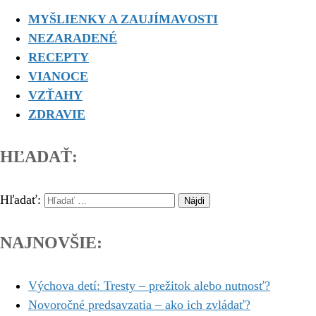
MYŠLIENKY A ZAUJÍMAVOSTI
NEZARADENÉ
RECEPTY
VIANOCE
VZŤAHY
ZDRAVIE
HĽADAŤ:
Hľadať:
NAJNOVŠIE:
Výchova detí: Tresty – prežitok alebo nutnosť?
Novoročné predsavzatia – ako ich zvládať?